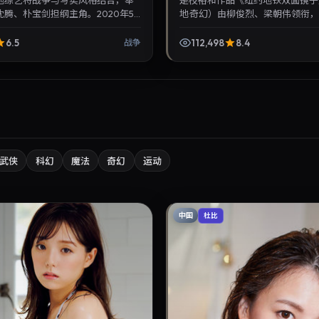
地综艺将战争与写实风格结合，奉
是枝裕和作品《纽约地铁双面镜子
腾、朴宝剑担纲主角。2020年5
地·奇幻）由柳俊烈、梁朝伟领衔，2
众见面，对白精炼，适合晚间沉浸式
24日正式上映。影片叙事紧凑，
类华语...
腻，可作为华语电...
6.5
112,498
8.4
战争
武侠
科幻
魔法
奇幻
运动
中国
杜比