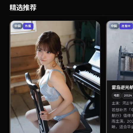
精选推荐
中国
中国
热播
连载中
雾岛逆光
电影
2024
主演：
河正宇
若想补齐「
航行》值得
雨主演，20
晰，适合华语