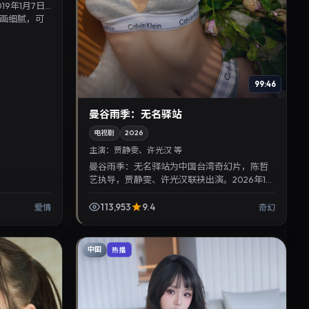
9年1月7日
画细腻，可
99:46
曼谷雨季：无名驿站
电视剧
2026
主演：
贾静雯、许光汉 等
曼谷雨季：无名驿站为中国台湾奇幻片，陈哲
艺执导，贾静雯、许光汉联袂出演。2026年10
月13日首映，讲述人性抉择与反转，推荐给关
注华语影视片库与...
113,953
9.4
爱情
奇幻
中国
热播