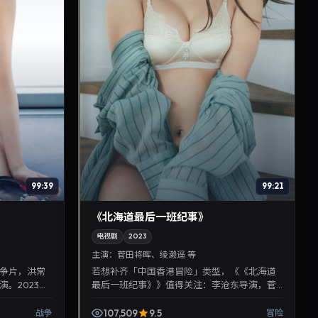
99:39
99:21
《北海道最后一班纪事》
电视剧
2023
主演：
菅田将晖、绫濑遥 等
争片，洪常
若想补齐「中国香港冒险」类型，《《北海道
。2023年
最后一班纪事》》值得关注：李沧东导演，菅
转，推荐给关
田将晖、绫濑遥主演，2023年4月11日上映。剧
情线索清晰，适合...
107,509
9.5
战争
冒险