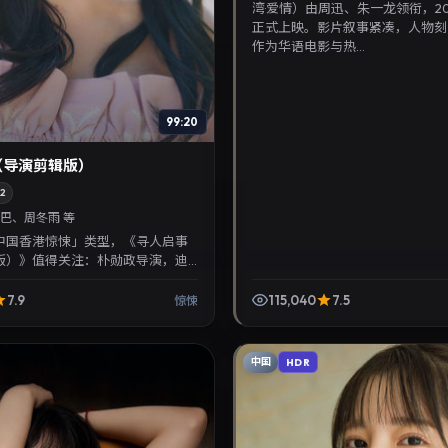
湾·爱情）由周迅、朱一龙领衔，201
正式上映。影片叙事紧凑，人物刻
作为华语电影与热...
99:20
（导演剪辑版）
2
巴、周冬雨 等
中国香港惊悚」类型，《寻人启事
版）》值得关注：朴勋政导演，迪
雨主演，2022年9月9日上映。剧
适合华...
7.9
115,040
7.5
惊悚
中国
HDR