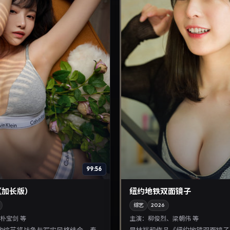
99:56
（加长版）
纽约地铁双面镜子
综艺
2026
朴宝剑 等
主演：
柳俊烈、梁朝伟 等