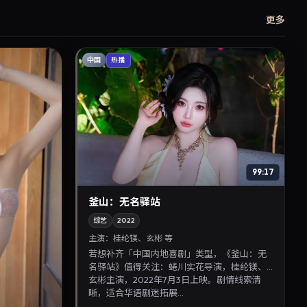
更多
中国
热播
99:17
釜山：无名驿站
综艺
2022
主演：
桂纶镁、玄彬 等
若想补齐「中国内地喜剧」类型，《釜山：无
名驿站》值得关注：蜷川实花导演，桂纶镁、
玄彬主演，2022年7月3日上映。剧情线索清
晰，适合华语剧迷拓展...