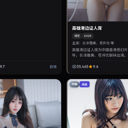
高雄港边证人席
综艺
2025
主演：
长泽雅美、苍井优 等
高雄港边证人席为中国香港奇幻片
导，长泽雅美、苍井优联袂出演。2
26日首映，讲述人性抉择与反转
华语影视片库与热播...
9.7
35,465
9.6
剧情
中国
完结