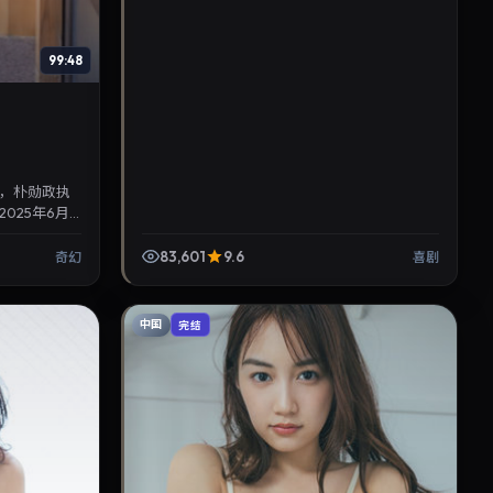
99:48
，朴勋政执
025年6月
，推荐给关注
83,601
9.6
奇幻
喜剧
中国
完结