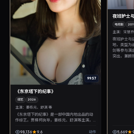
夜班护士与
电视剧
201
主演：
宋慧乔
夜班护士与边
地，类型为
剑等参与演出
突出，兼顾院.
99:57
《东京塔下的纪事》
综艺
2026
主演：
姜栋元、舒淇 等
《东京塔下的纪事》是一部中国内地出品的动
作综艺，贾樟柯执导，姜栋元、舒淇等主演，
2026年7月12日院线上映。剧情围绕都市情感与
悬念展开，适合关...
98,136
9.6
5,669
9
动作