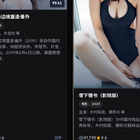
99:41
边境重逢·番外
9
、朴宝剑 等
境重逢·番外（2019）来自中国内
战争，林超贤执导，宋慧乔、朴宝
。2019年6月4日公映，画面质感
..
零下情书（影院版）
电影
2023
主演：
木村拓哉、姜栋元 等
零下情书（影院版）为中国内地战
秀执导，木村拓哉、姜栋元联袂出演
10月9日首映，讲述人性抉择与反
注华语影视片库与...
.6
91,795
9.6
战争