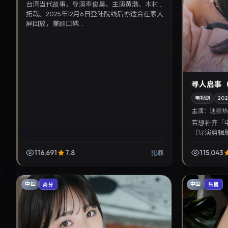
台湾当代故事，导演奉俊昊，主演黄渤、木村
拓哉。2025年12月6日登陆院线后亦适合在家大
屏回放，兼顾口碑...
寻人启事
电视剧
202
主演：
迪丽热
若想补齐「
（导演剪辑
丽热巴、周冬
情线索清晰，
116,691
7.8
115,043
犯罪
中国
中国
高分
热播