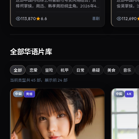
这部中国内地综艺将喜剧与写实风格结合，贾
这部中国内
樟柯掌镜，周迅、韩孝周担纲主角。2026年4
俊昊掌镜，沈
月5日与观众见面，对白精炼，适合晚间沉浸式
月3日与观
追剧与检索同类华语...
追剧与检索同
113,870
6.6
112,690
喜剧
全部华语片库
全部
恋爱
冒险
机甲
日常
悬疑
美食
音乐
当前类型共
45
部，展示前
24
部
中国
中国
完结
4K