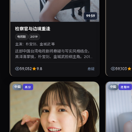
99:59
检察官与边境重逢
电视剧
2019
主演：
朴宝剑、金城武 等
这部中国台湾电视剧将悬疑与写实风格结合，
黑泽清掌镜，朴宝剑、金城武担纲主角。2019
年7月7日与观众见面，对白精炼，适合晚间沉
浸式追剧与检索同类...
59,052
9.8
59,103
悬疑
中国
中国
高分
连载中