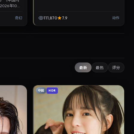
》（中国内
026年10月
人物刻画细
111,870
7.9
奇幻
动作
最新
最热
评分
中国
HDR